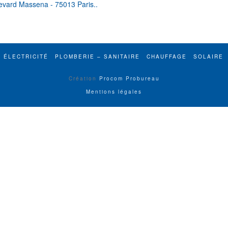
levard Massena - 75013 Paris..
ÉLECTRICITÉ
PLOMBERIE – SANITAIRE
CHAUFFAGE
SOLAIRE
Création
Procom Probureau
Mentions légales